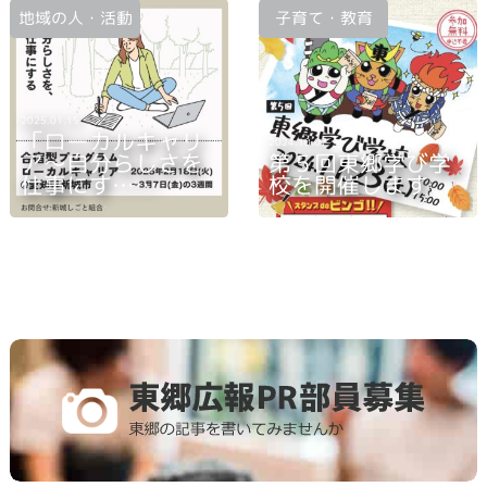
地域の人・活動
子育て・教育
2025.01.15
「ローカルキャリ
2024.10.07
ア～自分らしさを
第５回東郷学び学
仕事にす……
校を開催します