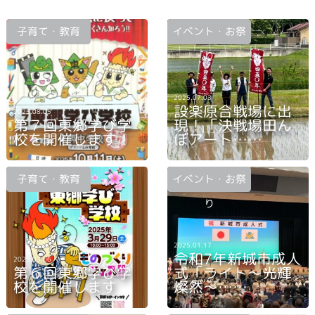
子育て・教育
イベント・お祭
り
2025.07.03
設楽原合戦場に出
2025.08.05
第７回東郷学び学
現！「決戦場田ん
校を開催します！
ぼアート……
子育て・教育
イベント・お祭
り
2025.01.17
令和7年新城市成人
2025.03.06
第６回東郷学び学
式「ライト〜光輝
校を開催します
燦然〜……