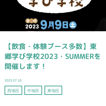
【飲食・体験ブース多数】東
郷学び学校2023・SUMMERを
開催します！
2023.07.18
西地区
中地区
東地区