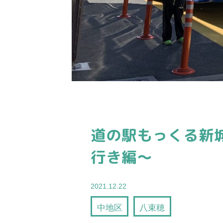
道の駅もっくる新
行き編〜
2021.12.22
中地区
八束穂