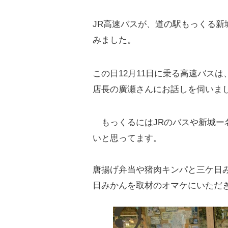
JR高速バスが、道の駅もっくる
みました。
この日12月11日に乗る高速バス
店長の廣瀬さんにお話しを伺いま
もっくるにはJRのバスや新城ー
いと思ってます。
唐揚げ弁当や猪肉キンパと三ケ日
日みかんを取材のオマケにいただ