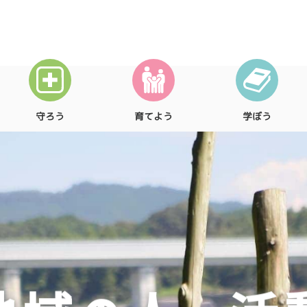
守ろう
育てよう
学ぼう