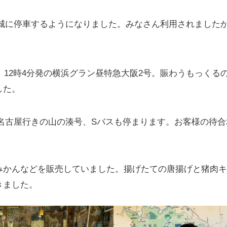
新城に停車するようになりました。みなさん利用されました
は、12時4分発の横浜グラン昼特急大阪2号。賑わうもっく
した。
名古屋行きの山の湊号、Sバスも停まります。お客様の待合
みかんなどを販売していました。揚げたての唐揚げと猪肉
きました。