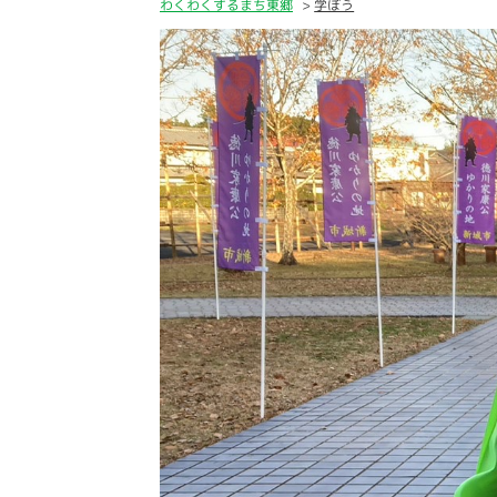
わくわくするまち東郷
学ぼう