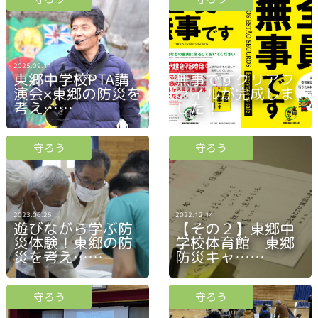
2025.09.11
2025.08.04
東郷中学校PTA講
無事ですクリアフ
演会×東郷の防災を
ァイルが完成しま
考え……
した！
守ろう
守ろう
2023.06.25
2022.12.14
遊びながら学ぶ防
【その２】東郷中
災体験！東郷の防
学校体育館 東郷
災を考え……
防災キャ……
守ろう
守ろう