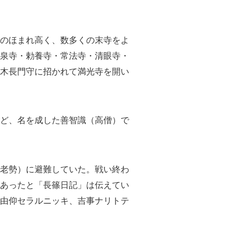
のほまれ高く、数多くの末寺をよ
大泉寺・勅養寺・常法寺・清眼寺・
鈴木長門守に招かれて満光寺を開い
ど、名を成した善智識（高僧）で
老勢）に避難していた。戦い終わ
があったと「長篠日記」は伝えてい
キ由仰セラルニッキ、吉事ナリトテ