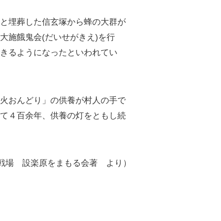
と埋葬した信玄塚から蜂の大群が
大施餓鬼会(だいせがきえ)を行
できるようになったといわれてい
火おんどり」の供養が村人の手で
えて４百余年、供養の灯をともし続
戦場 設楽原をまもる会著 より）