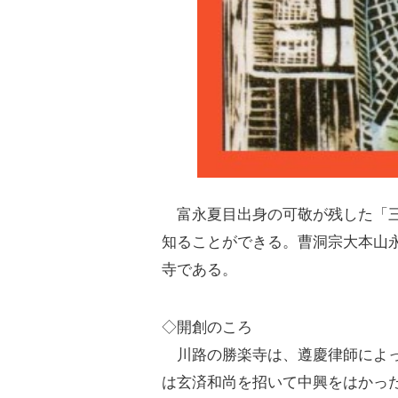
富永夏目出身の可敬が残した「三
知ることができる。曹洞宗大本山
寺である。
◇開創のころ
川路の勝楽寺は、遵慶律師によっ
は玄済和尚を招いて中興をはかっ