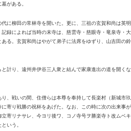
に墓がある。
代に柳田の常林寺を開いた。更に、三祖の玄賀和尚は英明
。記録によれば当時の末寺は、慈雲寺・慈眼寺・竜泉寺・
とある。玄賀和尚はやがて弟子に法席をゆずり、山吉田の
と計り、遠州井伊谷三人衆と結んで家康進出の道を開くな
り、戦いの間、住僧らは本尊を奉持して長楽村（新城市玖
寺に寄り戦勝の祝杯をあげた。なお、この時に次の出来事
御立寄リナサレ、今ヨリ後ワ、コノ寺号ヲ勝楽寺ト改ムベ
たという。