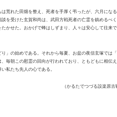
は荒れた田畑を整え、死者を手厚く弔ったが、六月になる
相談を受けた玄賀和尚は、武田方戦死者の亡霊を鎮めるべく
をたかせた。おかげで蜂はしずまり、人々は安心して往来
り」の始めである。それから毎夏、お盆の夜信玄塚では「
は、毎朝この慰霊の回向が行われており、ともどもに相伝
尊い私たち先人の心である。
（かるたでつづる設楽原古