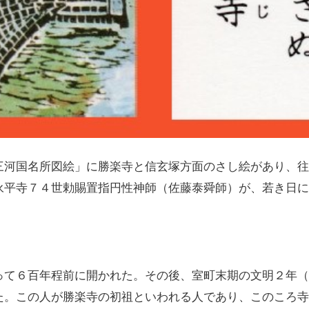
河国名所図絵」に勝楽寺と信玄塚方面のさし絵があり、往
永平寺７４世勅賜置指円性神師（佐藤泰舜師）が、若き日
て６百年程前に開かれた。その後、室町末期の文明２年（
た。この人が勝楽寺の初祖といわれる人であり、このころ