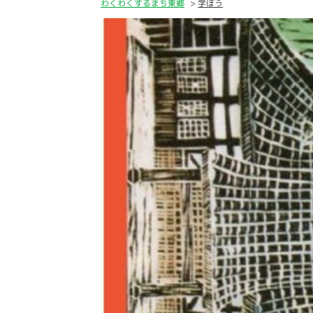
わくわくするまち東郷
学ぼう