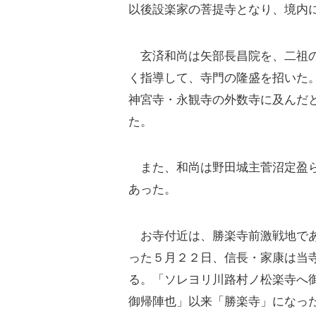
以後設楽家の菩提寺となり、境内
玄済和尚は矢部長昌院を、二祖の
く指導して、寺門の隆盛を招いた
神宮寺・永観寺の外数寺に及んだ
た。
また、和尚は野田城主菅沼定盈ら
あった。
お寺付近は、勝楽寺前激戦地であ
った５月２２日、信長・家康は当
る。「ソレヨリ川路村ノ松楽寺へ
御帰陣也」以来「勝楽寺」になっ