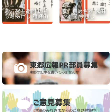
2023.04.19
2023.04.19
す 強右衛門 のろ
京 京めざす 武田
しをあげし 雁峰山
の雄図 今悲し