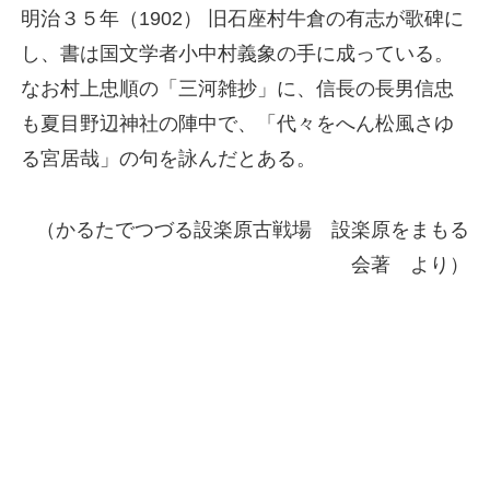
明治３５年（1902） 旧石座村牛倉の有志が歌碑に
し、書は国文学者小中村義象の手に成っている。
なお村上忠順の「三河雑抄」に、信長の長男信忠
も夏目野辺神社の陣中で、「代々をへん松風さゆ
る宮居哉」の句を詠んだとある。
（かるたでつづる設楽原古戦場 設楽原をまもる
会著 より）