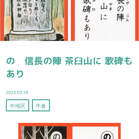
の 信長の陣 茶臼山に 歌碑も
あり
2023.03.29
中地区
牛倉