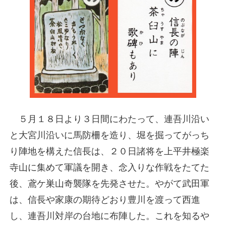
５月１８日より３日間にわたって、連吾川沿い
と大宮川沿いに馬防柵を造り、堀を掘ってがっち
り陣地を構えた信長は、２０日諸将を上平井極楽
寺山に集めて軍議を開き、念入りな作戦をたてた
後、鳶ケ巣山奇襲隊を先発させた。やがて武田軍
は、信長や家康の期待どおり豊川を渡って西進
し、連吾川対岸の台地に布陣した。これを知るや