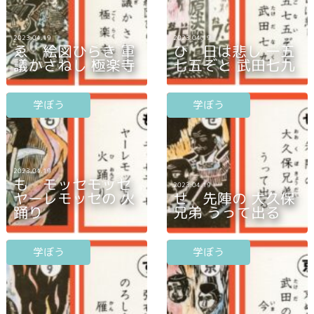
2023.04.19
2023.04.19
ゑ 絵図ひらき 軍
ひ 日は悲し 一五
議かさねし 極楽寺
七五ぞと 武田七九
学ぼう
学ぼう
2023.04.19
も モッセモッセ
2023.04.19
ヤーレモッセの 火
せ 先陣の 大久保
踊り
兄弟 うって出る
学ぼう
学ぼう