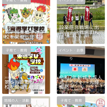
子育て・教育
イベント・お祭
り
2025.07.03
設楽原合戦場に出
2025.08.05
第７回東郷学び学
現！「決戦場田ん
校を開催します！
ぼアート……
子育て・教育
イベント・お祭
り
2025.01.17
令和7年新城市成人
2025.03.06
第６回東郷学び学
式「ライト〜光輝
校を開催します
燦然〜……
地域の人・活動
子育て・教育