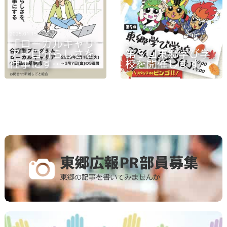
2025.01.15
「ローカルキャリ
2024.10.07
ア～自分らしさを
第５回東郷学び学
仕事にす……
校を開催します