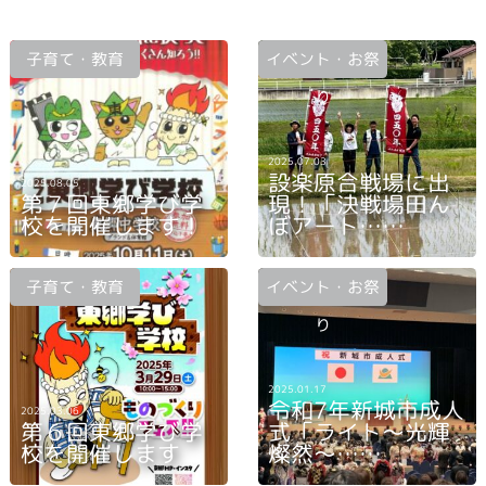
子育て・教育
イベント・お祭
り
2025.07.03
設楽原合戦場に出
2025.08.05
第７回東郷学び学
現！「決戦場田ん
校を開催します！
ぼアート……
子育て・教育
イベント・お祭
り
2025.01.17
令和7年新城市成人
2025.03.06
第６回東郷学び学
式「ライト〜光輝
校を開催します
燦然〜……