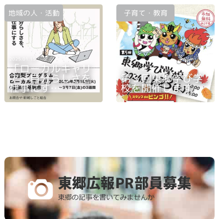
地域の人・活動
子育て・教育
2025.01.15
「ローカルキャリ
2024.10.07
ア～自分らしさを
第５回東郷学び学
仕事にす……
校を開催します