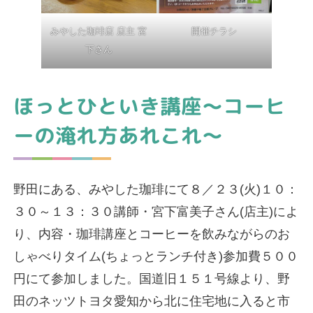
みやした珈琲店 店主 宮
開催チラシ
下さん
ほっとひといき講座～コーヒ
ーの淹れ方あれこれ～
野田にある、みやした珈琲にて８／２３(火)１０：
３０～１３：３０講師・宮下富美子さん(店主)によ
り、内容・珈琲講座とコーヒーを飲みながらのお
しゃべりタイム(ちょっとランチ付き)参加費５００
円にて参加しました。国道旧１５１号線より、野
田のネッツトヨタ愛知から北に住宅地に入ると市